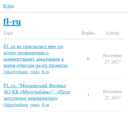
df.tips
fl-ru
Topic
Replies
Activity
FL.ru не присылает мне по
почте оповещения о
November
комментариях заказчиков к
0
27, 2017
моим ответам на их проекты
Other
freelance
,
russia
,
fl-ru
FL.ru: "Московский Филиал
АО КБ «Модульбанк»": «Поле
November
1
заполнено некорректно»
27, 2017
Other
freelance
,
russia
,
fl-ru